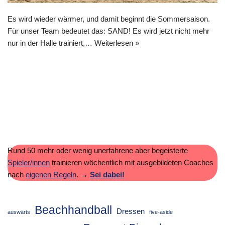
Es wird wieder wärmer, und damit beginnt die Sommersaison.
Für unser Team bedeutet das: SAND! Es wird jetzt nicht mehr
nur in der Halle trainiert,…
Weiterlesen »
Rund 50 mehr oder wenig unerfahrene aber begeisterte
Spieler/innen
trainieren wöchentlich mit ausgebildeten Coaches
nach
eigenen Regeln
.
→
Sei dabei!
Beachhandball
Dressen
auswärts
five-aside