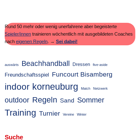
Rund 50 mehr oder wenig unerfahrene aber begeisterte
Spieler/innen
trainieren wöchentlich mit ausgebildeten Coaches
nach
eigenen Regeln
.
→
Sei dabei!
Beachhandball
Dressen
auswärts
five-aside
Funcourt Bisamberg
Freundschaftsspiel
korneuburg
indoor
Match
Netzwerk
Regeln
outdoor
Sommer
Sand
Training
Turnier
Vereine
Winter
Suche